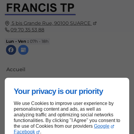
5 bis Grande Rue,
90100
SUARCE
09 70 35 53 88
Lun - Ven :
07h - 18h
Accueil
Contactez-nous
Your privacy is our priority
Mentions légales
Plan du site
We use Cookies to improve user experience by
personalising content and ads, as well as
analyzing traffic and optimizing social networks
functionalities. By clicking "I Agree" you consent to
the use of Cookies from our providers
Google
Haut de page
Facebook
.