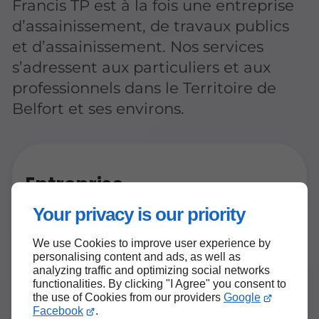
Francis TP est à la fois une entreprise
d’assainissement, de travaux publics
et d’assainissement. Nos services
s’adressent aux particuliers et aux
professionnels dans le Territoire de
Belfort et ses environs.
Entreprise
d'assainissement à votre
Your privacy is our priority
service dans le Territoire de
Belfort
We use Cookies to improve user experience by
personalising content and ads, as well as
analyzing traffic and optimizing social networks
Forts de notre expérience, nous réalisons
functionalities. By clicking "I Agree" you consent to
tous vos projets d'assainissement
the use of Cookies from our providers
Google
autonome :
installation de cuves de
Facebook
.